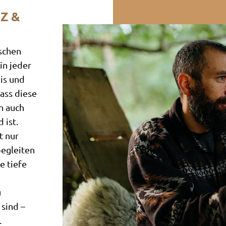
Z &
nschen
in jeder
nis und
dass diese
n auch
 ist.
t nur
begleiten
e tiefe
u
 sind –
.