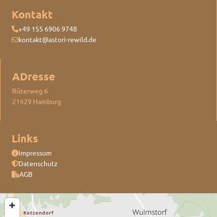
Kontakt
+49 155 6906 9748

kontakt@astori-rewild.de

ADresse
Rüterweg 6
21629 Hamburg
Links
Impressum

Datenschutz

AGB
