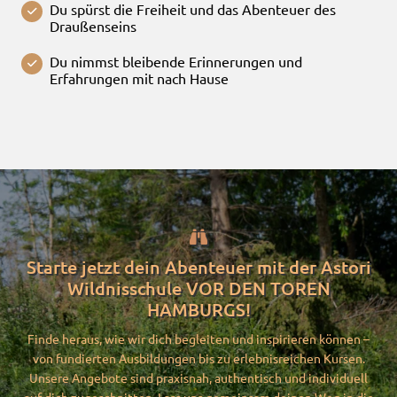
Du spürst die Freiheit und das Abenteuer des
Draußenseins
Du nimmst bleibende Erinnerungen und
Erfahrungen mit nach Hause

Starte jetzt dein Abenteuer mit der Astori
Wildnisschule VOR DEN TOREN
HAMBURGS!
Finde heraus, wie wir dich begleiten und inspirieren können –
von fundierten Ausbildungen bis zu erlebnisreichen Kursen.
Unsere Angebote sind praxisnah, authentisch und individuell
auf dich zugeschnitten. Lass uns gemeinsam deinen Weg in die