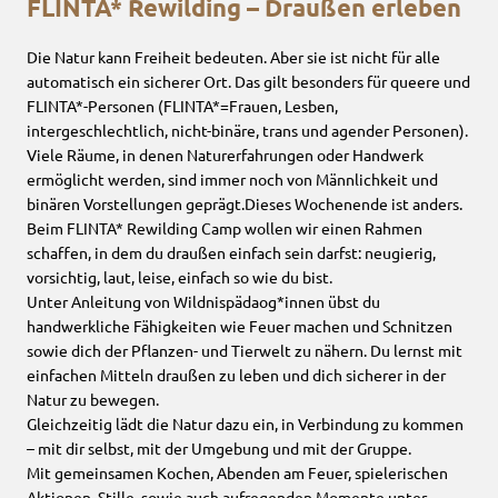
FLINTA* Rewilding – Draußen erleben
Die Natur kann Freiheit bedeuten. Aber sie ist nicht für alle
automatisch ein sicherer Ort. Das gilt besonders für queere und
FLINTA*-Personen (FLINTA*=Frauen, Lesben,
intergeschlechtlich, nicht-binäre, trans und agender Personen).
Viele Räume, in denen Naturerfahrungen oder Handwerk
ermöglicht werden, sind immer noch von Männlichkeit und
binären Vorstellungen geprägt.Dieses Wochenende ist anders.
Beim FLINTA* Rewilding Camp wollen wir einen Rahmen
schaffen, in dem du draußen einfach sein darfst: neugierig,
vorsichtig, laut, leise, einfach so wie du bist.
Unter Anleitung von Wildnispädaog*innen übst du
handwerkliche Fähigkeiten wie Feuer machen und Schnitzen
sowie dich der Pflanzen- und Tierwelt zu nähern. Du lernst mit
einfachen Mitteln draußen zu leben und dich sicherer in der
Natur zu bewegen.
Gleichzeitig lädt die Natur dazu ein, in Verbindung zu kommen
– mit dir selbst, mit der Umgebung und mit der Gruppe.
Mit gemeinsamen Kochen, Abenden am Feuer, spielerischen
Aktionen, Stille, sowie auch aufregenden Momente unter