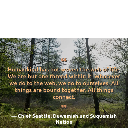

Humankind has not woven the web of life.
We are but one thread within it. Whatever
we do to the web, we do to ourselves. All
things are bound together. All things
connect.

— Chief Seattle, Duwamish und Suquamish
Nation